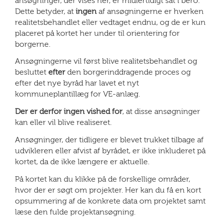
ansøgninger, der vises her, er midlertidigt sat i bero.
Dette betyder, at
ingen
af ansøgningerne er hverken
realitetsbehandlet eller vedtaget endnu, og de er kun
placeret på kortet her under til orientering for
borgerne.
Ansøgningerne vil først blive realitetsbehandlet og
besluttet
efter
den borgerinddragende proces og
efter det nye byråd har lavet et nyt
kommuneplantillæg for VE-anlæg.
Der er derfor ingen vished for
, at disse ansøgninger
kan eller vil blive realiseret.
Ansøgninger, der tidligere er blevet trukket tilbage af
udvikleren eller afvist af byrådet, er ikke inkluderet på
kortet, da de ikke længere er aktuelle.
På kortet kan du klikke på de forskellige områder,
hvor der er søgt om projekter. Her kan du få en kort
opsummering af de konkrete data om projektet samt
læse den fulde projektansøgning.