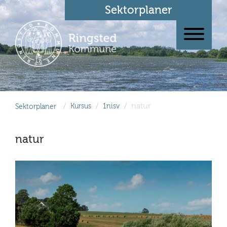
Sektorplaner
/
/
/
natur
Sektorplaner
Kursus
1nisv
natur