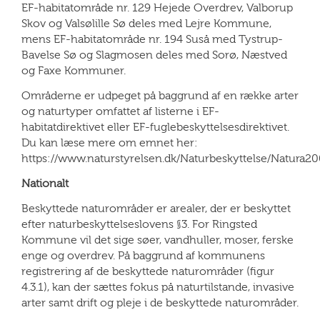
EF-habitatområde nr. 129 Hejede Overdrev, Valborup
Skov og Valsølille Sø deles med Lejre Kommune,
mens EF-habitatområde nr. 194 Suså med Tystrup-
Bavelse Sø og Slagmosen deles med Sorø, Næstved
og Faxe Kommuner.
Områderne er udpeget på baggrund af en række arter
og naturtyper omfattet af listerne i EF-
habitatdirektivet eller EF-fuglebeskyttelsesdirektivet.
Du kan læse mere om emnet her:
https://www.naturstyrelsen.dk/Naturbeskyttelse/Natura2
Nationalt
Beskyttede naturområder er arealer, der er beskyttet
efter naturbeskyttelseslovens §3. For Ringsted
Kommune vil det sige søer, vandhuller, moser, ferske
enge og overdrev. På baggrund af kommunens
registrering af de beskyttede naturområder (figur
4.3.1), kan der sættes fokus på naturtilstande, invasive
arter samt drift og pleje i de beskyttede naturområder.