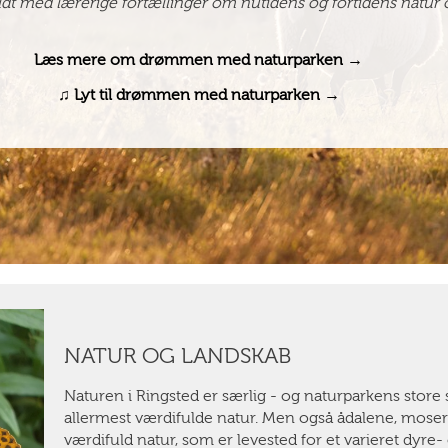
ldt med lærerige fortællinger om nutidens og fortidens natur 
Læs mere om drømmen med naturparken →
♫ Lyt til drømmen med naturparken →
NATUR OG LANDSKAB
Naturen i Ringsted er særlig - og naturparkens stor
allermest værdifulde natur. Men også ådalene, mose
værdifuld natur, som er levested for et varieret dyre- 