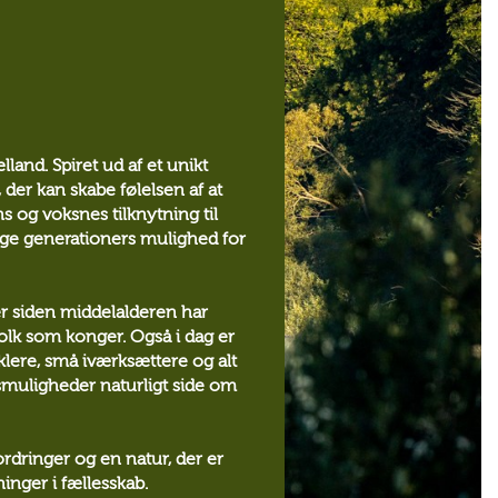
land. Spiret ud af et unikt
 der kan skabe følelsen af at
 og voksnes tilknytning til
dige generationers mulighed for
er siden middelalderen har
olk som konger. Også i dag er
klere, små iværksættere og alt
muligheder naturligt side om
rdringer og en natur, der er
ninger i fællesskab.