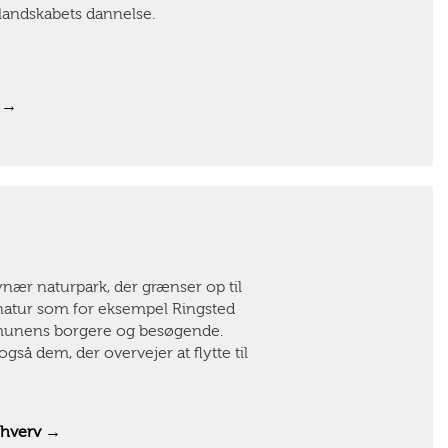
slandskabets dannelse.
b →
nær naturpark, der grænser op til
atur som for eksempel Ringsted
ommunens borgere og besøgende.
så dem, der overvejer at flytte til
rhverv →