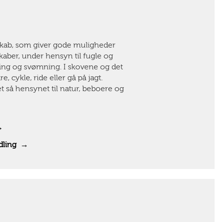
dskab, som giver gode muligheder
skaber, under hensyn til fugle og
dning og svømning. I skovene og det
 cykle, ride eller gå på jagt.
et så hensynet til natur, beboere og
→
midling →