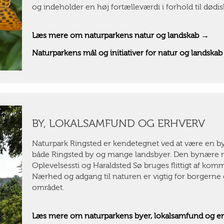
og indeholder en høj fortælleværdi i forhold til dødi
Læs mere om naturparkens natur og landskab
→
Naturparkens mål og initiativer for natur og landska
BY, LOKALSAMFUND OG ERHVERV
Naturpark Ringsted er kendetegnet ved at være en by
både Ringsted by og mange landsbyer. Den bynære n
Oplevelsessti og Haraldsted Sø bruges flittigt af k
Nærhed og adgang til naturen er vigtig for borgerne og
området.
Læs mere om naturparkens byer, lokalsamfund og e