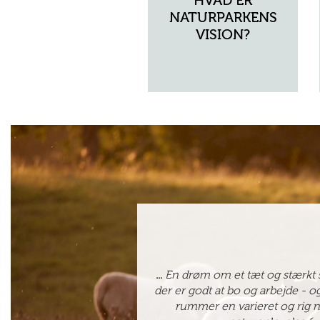
HVAD ER
NATURPARKENS
VISION?
...
En drøm om et tæt og stærkt 
der er godt at bo og arbejde - o
rummer en varieret og rig na