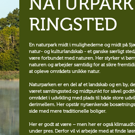
NATURPARK
RINGSTED
En naturpark midt i mulighederne og midt på Sjæl
natur- og kulturlandskab - et ganske særligt sted,
være forbundet med naturen. Her styrker vi børns
naturen og arbejder samtidig for at sikre fremti
at opleve områdets unikke natur.
Naturparken er en del af et landskab og en by, d
været samlingssted og midtpunkt for såvel godtf
området i udvikling med plads til både store udvi
derimellem. Her opstår nytænkende bosætnings
side med mere traditionelle boliger.
Her er godt at være – men her er også klimaudfo
under pres. Derfor vil vi arbejde med at finde løs