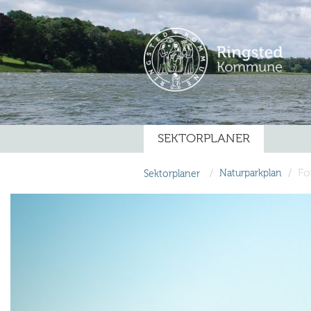
SEKTORPLANER
/
/
Fo
Sektorplaner
Naturparkplan