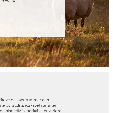
og kultur
...
e skove og søer rummer den
rne og istidslandskabet rummer
og planteliv. Landskabet er varieret