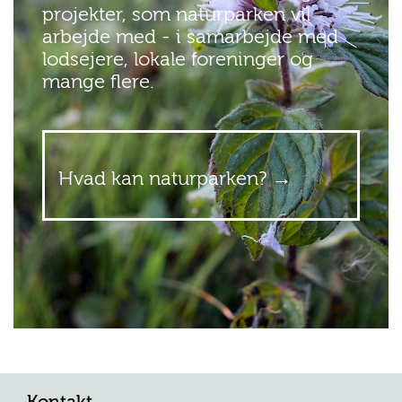
projekter, som naturparken vil
arbejde med - i samarbejde med
lodsejere, lokale foreninger og
mange flere.
Hvad kan naturparken?
→
Kontakt