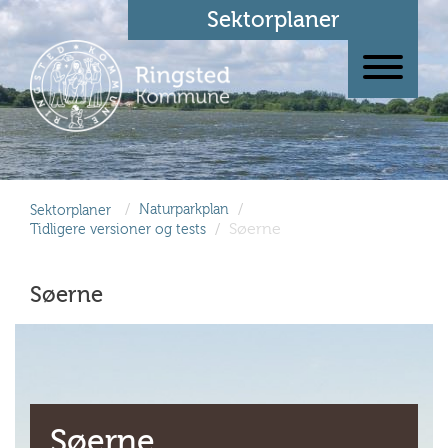
Sektorplaner
/
/
Sektorplaner
Naturparkplan
/
Søerne
Tidligere versioner og tests
Søerne
Søerne