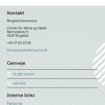
Kontakt
Ringsted Kommune
Center for Klima og Vækst
Rønnedevej 9
4100 Ringsted
+45 57 62 63 00
klimaogvaekst@ringsted.dk
Genveje
Se pdf-version
Læs højt
Interne links
Planportal