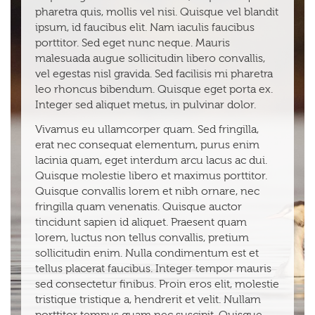
pharetra quis, mollis vel nisi. Quisque vel blandit
ipsum, id faucibus elit. Nam iaculis faucibus
porttitor. Sed eget nunc neque. Mauris
malesuada augue sollicitudin libero convallis,
vel egestas nisl gravida. Sed facilisis mi pharetra
leo rhoncus bibendum. Quisque eget porta ex.
Integer sed aliquet metus, in pulvinar dolor.
Vivamus eu ullamcorper quam. Sed fringilla,
erat nec consequat elementum, purus enim
lacinia quam, eget interdum arcu lacus ac dui.
Quisque molestie libero et maximus porttitor.
Quisque convallis lorem et nibh ornare, nec
fringilla quam venenatis. Quisque auctor
tincidunt sapien id aliquet. Praesent quam
lorem, luctus non tellus convallis, pretium
sollicitudin enim. Nulla condimentum est et
tellus placerat faucibus. Integer tempor mauris
sed consectetur finibus. Proin eros elit, molestie
tristique tristique a, hendrerit et velit. Nullam
porttitor tempus quam nec suscipit. Quisque