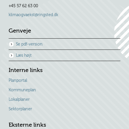
+45 57 62 63 00
klimaogvaekst@ringsted.dk
Genveje
Se pdf-version
Læs højt
Interne links
Planportal
Kommuneplan
Lokalplaner
Sektorplaner
Eksterne links