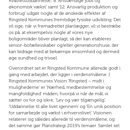
Kvalitetsuddannelse’, ’8. Anstændige jobs og
økonomisk vækst’ samt ’12. Ansvarlig produktion og
forbrug’ udgør nogle af de ønskede effekter af
Ringsted Kommunes fremtidige fysiske udvikling. Det
vil sige, når vi fremadrettet planlægger, vil vi bestræbe
os på, at eksempelvis nogle af vores nye
boligområder bliver planlagt, så der kan etableres
senior-bofællesskaber og/eller generationshuse, der
kan bidrage med at bekæmpe ensomhed og dermed
øge sundhed og trivsel.
Overordnet set er Ringsted Kommune allerede godt i
gang med arbejdet, der ligger i verdensmålene. I
Ringsted Kommunes Vision ’Ringsted – midt i
mulighederne’ er ’Nærhed, medbestemmelse og
mangfoldighed’ måden, hvorpå vi når de mål, vi
sætter os for og sikre; ’Lev og vær tilgængelig’,
’Uddannelse til alle livet igennem’ og ’En unik position
for samarbejde og vækst i erhvervslivet’. Visionen
relaterer sig således allerede til verdensmålene, og
det samme gør Planstrategi 2019’s temaer. Samlet set