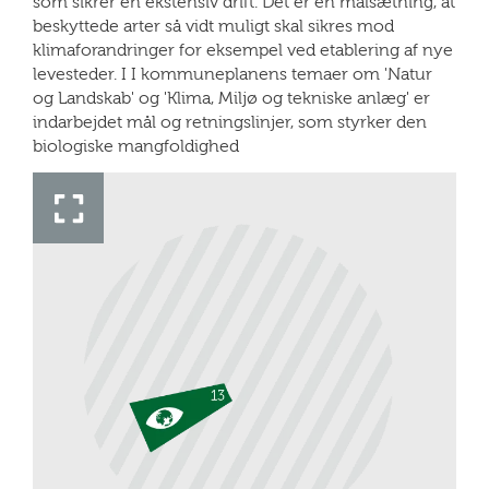
som sikrer en ekstensiv drift. Det er en målsætning, at
beskyttede arter så vidt muligt skal sikres mod
klimaforandringer for eksempel ved etablering af nye
levesteder. I I kommuneplanens temaer om 'Natur
og Landskab' og 'Klima, Miljø og tekniske anlæg' er
indarbejdet mål og retningslinjer, som styrker den
biologiske mangfoldighed