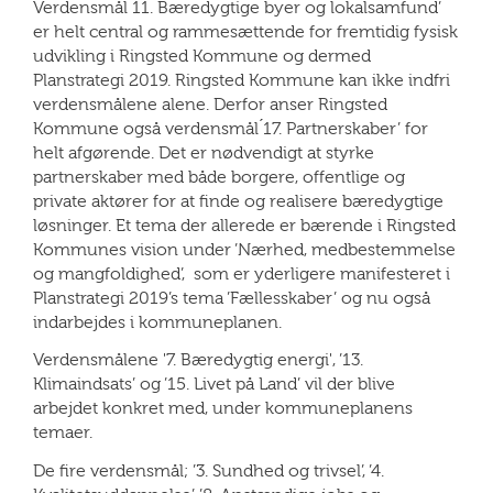
Verdensmål ́11. B
æ
redygtige byer og lokalsamfund
’
er helt central og rammes
æ
ttende for fremtidig fysisk
udvikling i Ringsted Kommune og dermed
Planstrategi 2019. Ringsted Kommune kan ikke indfri
verdensmålene alene. Derfor anser Ringsted
Kommune også verdensmål ́17. Partnerskabe
r’ for
h
elt afgørende. Det er nødvendigt at styrke
partnerskaber med både borgere, offentlige og
private aktører for at finde og realisere bæredygtige
løsninger. Et tema der allerede er bærende i Ringsted
Kommunes vision under ’Nærhed, medbestemmelse
og mangfoldighed’, som er yderligere manifesteret i
Planstrategi 2019’s tema ’Fællesskaber’ og nu også
indarbejdes i kommuneplanen.
Verdensmålene '7. Bæredygtig energi', ’13.
Klimaindsats’ og ’15. Livet på Land’ vil der blive
arbejdet konkret med, under kommuneplanens
temaer.
De fire verdensmål; ’3. Sundhed og trivsel’, ’4.