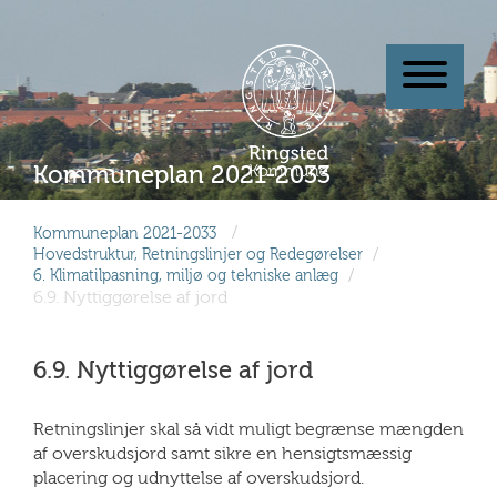
Kommuneplan 2021-2033
/
/
Hovedstruktur, Retningslinjer og Redegørelser
/
6. Klimatilpasning, miljø og tekniske anlæg
6.9. Nyttiggørelse af jord
6.9. Nyttiggørelse af jord
Retningslinjer skal så vidt muligt begrænse mængden
af overskudsjord samt sikre en hensigtsmæssig
placering og udnyttelse af overskudsjord.