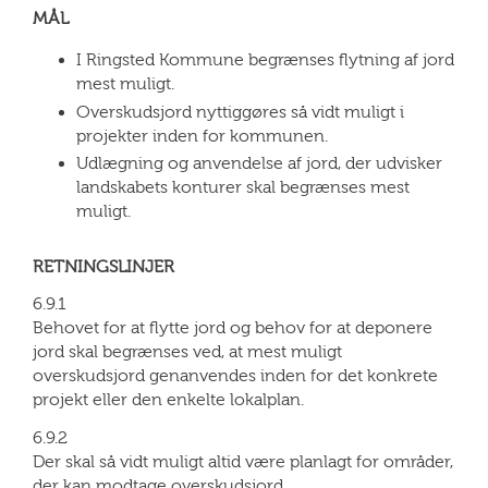
MÅL
I Ringsted Kommune begrænses flytning af jord
mest muligt.
Overskudsjord nyttiggøres så vidt muligt i
projekter inden for kommunen.
Udlægning og anvendelse af jord, der udvisker
landskabets konturer skal begrænses mest
muligt.
RETNINGSLINJER
6.9.1
Behovet for at flytte jord og behov for at deponere
jord skal begrænses ved, at mest muligt
overskudsjord genanvendes inden for det konkrete
projekt eller den enkelte lokalplan.
6.9.2
Der skal så vidt muligt altid være planlagt for områder,
der kan modtage overskudsjord.