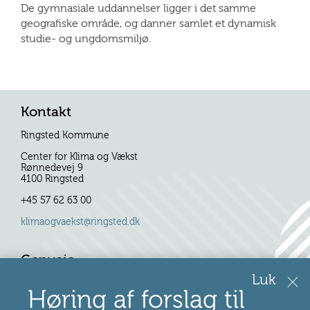
De gymnasiale uddannelser ligger i det samme
geografiske område, og danner samlet et dynamisk
studie- og ungdomsmiljø.
Kontakt
Ringsted Kommune
Center for Klima og Vækst
Rønnedevej 9
4100 Ringsted
+45 57 62 63 00
klimaogvaekst@ringsted.dk
Genveje
Luk
Høring af forslag til
Se pdf-version