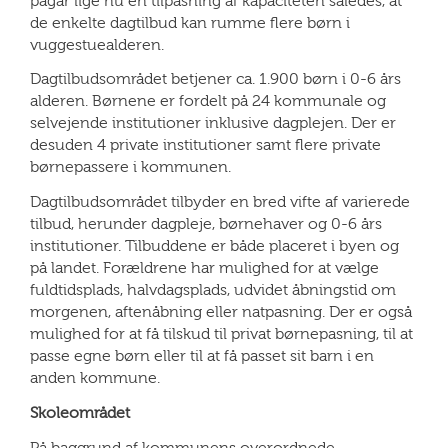
pågår lige nu en tilpasning af kapaciteten således, at
de enkelte dagtilbud kan rumme flere børn i
vuggestuealderen.
Dagtilbudsområdet betjener ca. 1.900 børn i 0-6 års
alderen. Børnene er fordelt på 24 kommunale og
selvejende institutioner inklusive dagplejen. Der er
desuden 4 private institutioner samt flere private
børnepassere i kommunen.
Dagtilbudsområdet tilbyder en bred vifte af varierede
tilbud, herunder dagpleje, børnehaver og 0-6 års
institutioner. Tilbuddene er både placeret i byen og
på landet. Forældrene har mulighed for at vælge
fuldtidsplads, halvdagsplads, udvidet åbningstid om
morgenen, aftenåbning eller natpasning. Der er også
mulighed for at få tilskud til privat børnepasning, til at
passe egne børn eller til at få passet sit barn i en
anden kommune.
Skoleområdet
På baggrund af kommunens overordnede