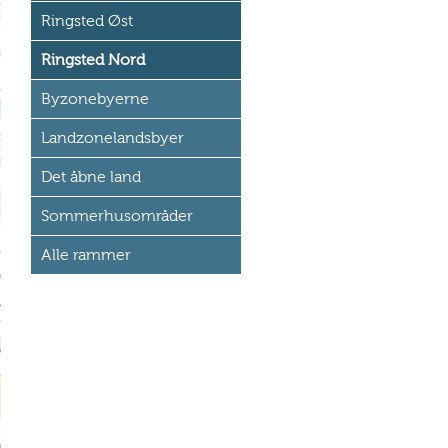
Ringsted Øst
Ringsted Nord
Byzonebyerne
Landzonelandsbyer
Det åbne land
Sommerhusområder
Alle rammer