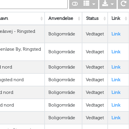
navn
Anvendelse
Status
Link
eåsvej - Ringsted
Boligområde
Vedtaget
Link
enløse By, Ringsted
Boligområde
Vedtaget
Link
d nord
Boligområde
Vedtaget
Link
ngsted nord
Boligområde
Vedtaget
Link
ed nord
Boligområde
Vedtaget
Link
ed nord
Boligområde
Vedtaget
Link
Boligområde
Vedtaget
Link