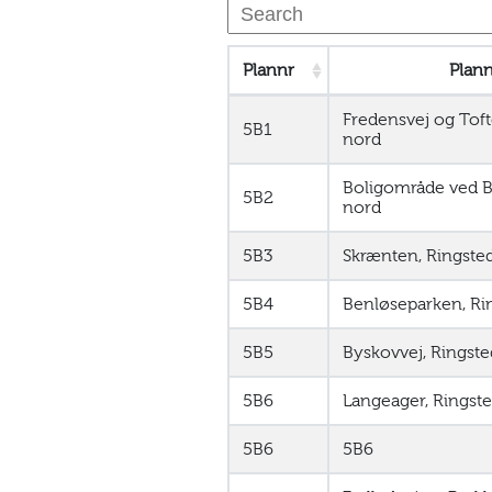
Plannr
Plan
Fredensvej og Toft
5B1
nord
Boligområde ved B
5B2
nord
5B3
Skrænten, Ringste
5B4
Benløseparken, Ri
5B5
Byskovvej, Ringst
5B6
Langeager, Ringst
5B6
5B6