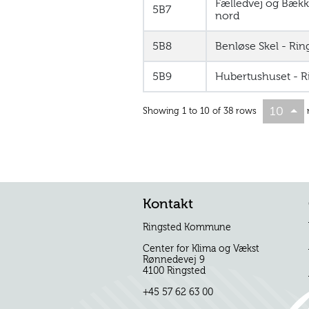
Fælledvej og Bækk
5B7
nord
5B8
Benløse Skel - Rin
5B9
Hubertushuset - R
10
Showing 1 to 10 of 38 rows
Kontakt
Ringsted Kommune
Center for Klima og Vækst
Rønnedevej 9
4100 Ringsted
+45 57 62 63 00