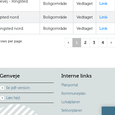
evej - Ringsted
Boligområde
Vedtaget
Link
gsted nord
Boligområde
Vedtaget
Link
ingsted nord
Boligområde
Vedtaget
Link
rows per page
‹
1
2
3
4
›
Genveje
Interne links
Planportal
Se pdf-version
Kommuneplan
Læs højt
Lokalplaner
Sektorplaner