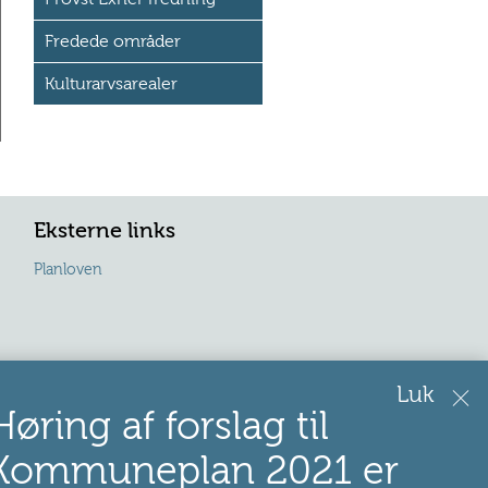
Fredede områder
Kulturarvsarealer
Eksterne links
Planloven
Luk
Høring af forslag til
Kommuneplan 2021 er