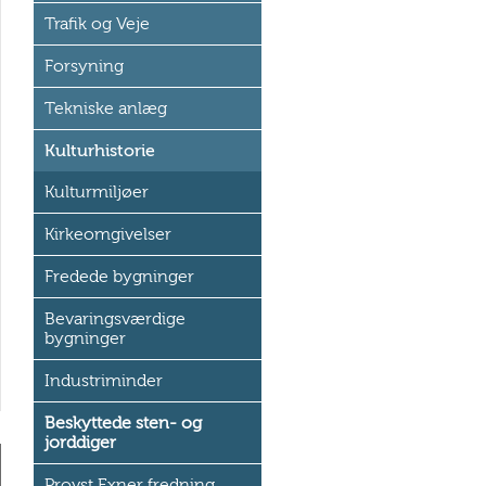
Trafik og Veje
Forsyning
Tekniske anlæg
Kulturhistorie
Kulturmiljøer
Kirkeomgivelser
Fredede bygninger
Bevaringsværdige
bygninger
Industriminder
Beskyttede sten- og
jorddiger
Provst Exner fredning