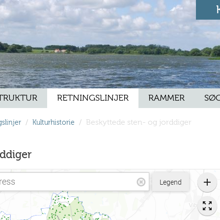
TRUKTUR
RETNINGSLINJER
RAMMER
SØ
/
/
Beskyttede sten- og jorddiger
slinjer
Kulturhistorie
rddiger