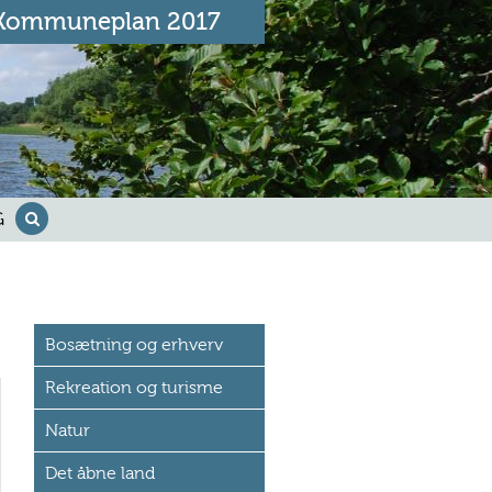
Kommuneplan 2017
G
Bosætning og erhverv
Rekreation og turisme
Natur
Det åbne land