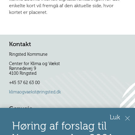
enkelte kort vil fremgå af den aktuelle side, hvor
kortet er placeret.
Kontakt
Ringsted Kommune
Center for Klima og Vækst
Rønnedevej 9
4100 Ringsted
+45 57 62 63 00
klimaogvaekst@ringsted.dk
Genveje
Luk
Høring af forslag til
Se pdf-version
Læs højt