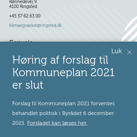
Rønnedevej 9
4100 Ringsted
+45 57 62 63 00
klimaogvaekst@ringsted.dk
Genveje
Luk
Høring af forslag til
Se pdf-version
Læs højt
Kommuneplan 2021
er slut
Interne links
Planportal
Forslag til Kommuneplan 2021 forventes
Kommuneplan
behandlet politisk i Byrådet 6 december
Lokalplaner
2021.
Forslaget kan læses her.
Sektorplaner