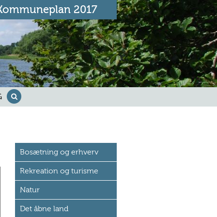
Kommuneplan 2017
G
Bosætning og erhverv
Rekreation og turisme
Natur
Det åbne land