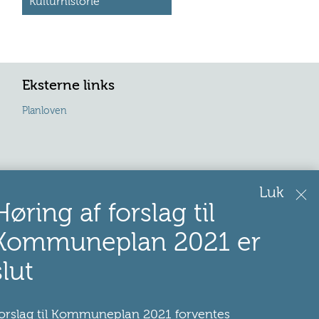
Kulturhistorie
Eksterne links
Planloven
Luk
Høring af forslag til
Kommuneplan 2021 er
slut
orslag til Kommuneplan 2021 forventes