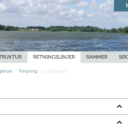
TRUKTUR
RETNINGSLINJER
RAMMER
SØ
/
/
Spildevand
slinjer
Forsyning