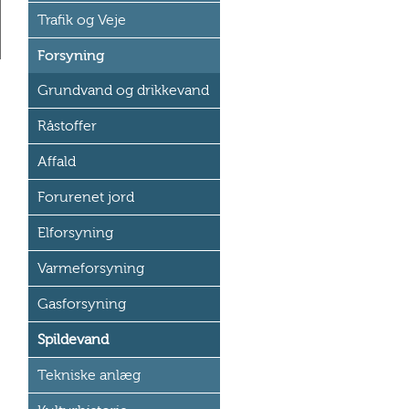
Trafik og Veje
Forsyning
Grundvand og drikkevand
Råstoffer
Affald
Forurenet jord
Elforsyning
Varmeforsyning
Gasforsyning
Spildevand
Tekniske anlæg